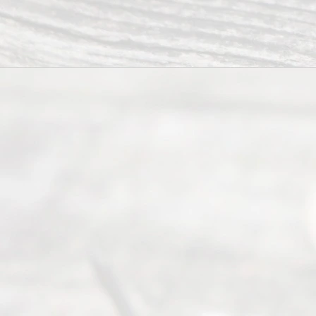
Abou
t Us
Ready
Divorce
Service
offers a
wide array
of services
to
individuals
seeking to
navigate the
process of
an
Uncontested