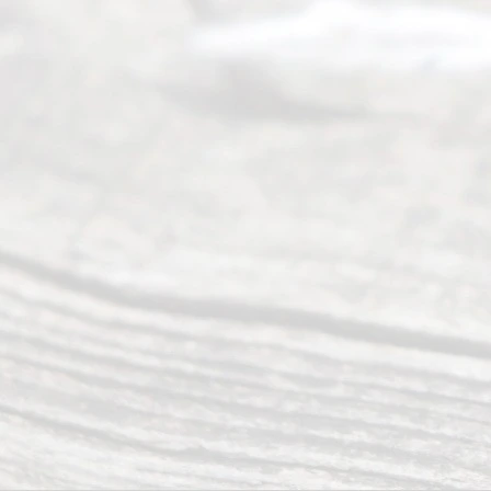
Texas
Divorce. We
have helped
many
people like
you in the
process of
guiding the
way to
completing
their
divorce.
Serving
Dallas, Fort
Worth,
Irving,