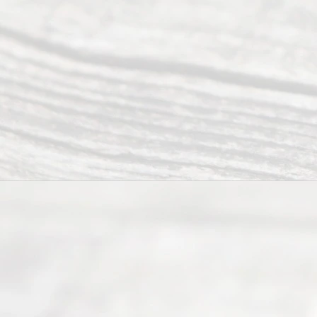
Serving all
of Texas
(817) 405-
0025 or
(469) 913-
4000
Mon to Fri
from 9am
to 5pm
©
2026