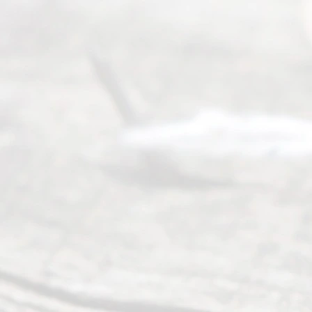
Read
y
Divor
ce
Servi
ce.
All
Right
s
Reser
ved.
Home
About